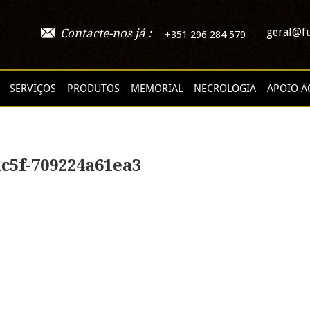
geral@fu
Contacte-nos já :
+351 296 284 579
SERVIÇOS
PRODUTOS
MEMORIAL
NECROLOGIA
APOIO A
ac5f-709224a61ea3