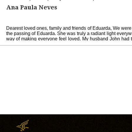
Ana Paula Neves
Dearest loved ones, family and friends of Eduarda, We were
the passing of Eduarda. She was truly a radiant light ever
way of making everyone feel loved. My husband John had t
her last year and we are so grateful we were able to spend s
was very brief. We will always remember her for her incred
for her family and the way she could brighten any room wit
can comfort the pain of losing her but we hope you can fi
memories you made with her. You are in our thoughts during t
With love, Sandra and John
Sandra Ricardo and John Wilkinson
Tive o prazer de conhecer, sempre muito alegre e com um so
família nesta hora de grande dor Bj
Sandra Cabrita