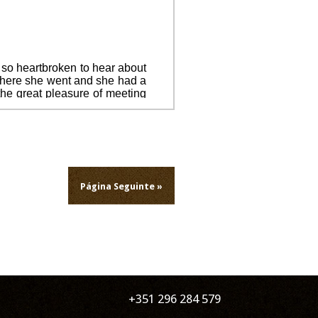
 so heartbroken to hear about
ywhere she went and she had a
he great pleasure of meeting
ome time with her, even if it
ible warmth, the love she had
h her smile. We know nothing
nd some comfort in the happy
his incredibly difficult time.
Página Seguinte »
rriso . Muita força a toda a
+351 296 284 579