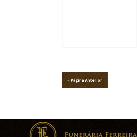
Navegação
de
« Página Anterior
artigos