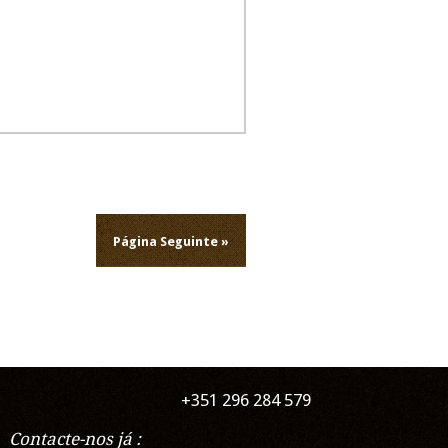
Página Seguinte »
+351 296 284 579
Contacte-nos já :