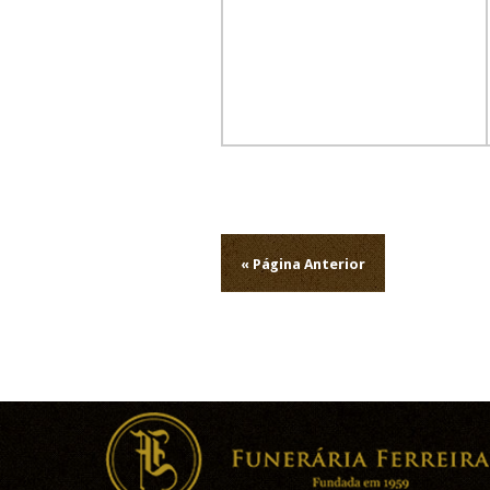
Navegação
de
« Página Anterior
artigos