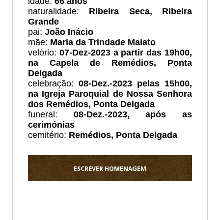
idade:
66 anos
naturalidade:
Ribeira Seca, Ribeira
Grande
pai:
João Inácio
mãe:
Maria da Trindade Maiato
velório:
07
-Dez-2023 a partir das 19h00,
na Capela de Remédios, Ponta
Delgada
celebração:
08-Dez.-2023 pelas 15h00,
na Igreja Paroquial de Nossa Senhora
dos Remédios, Ponta Delgada
funeral:
08
-Dez.-2023, após as
cerimónias
cemitério:
Remédios, Ponta Delgada
ESCREVER HOMENAGEM
Ho