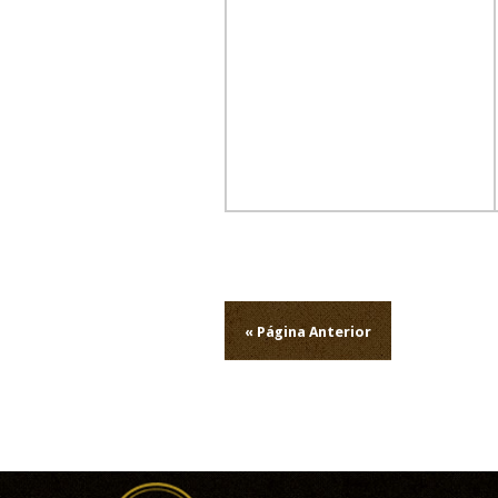
Navegação
de
« Página Anterior
artigos