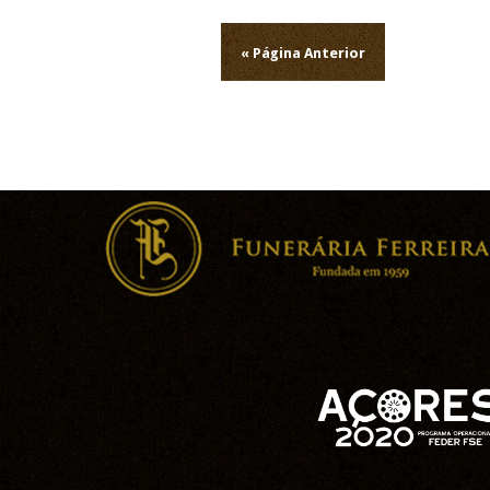
Navegação
de
« Página Anterior
artigos