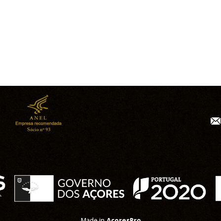
Made in
AcoresPro