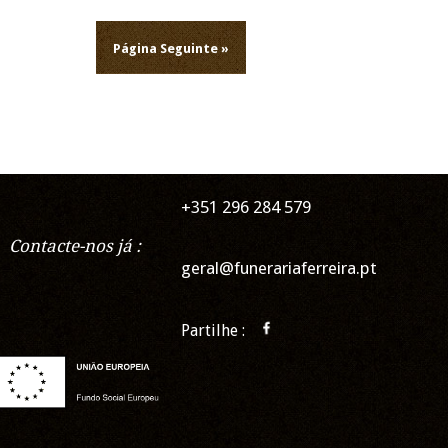
Página Seguinte »
+351 296 284 579
Contacte-nos já :
geral@funerariaferreira.pt
Partilhe :