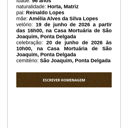
Idade:
96 anos
naturalidade:
Horta, Matriz
pai:
Reinaldo Lopes
mãe:
Amélia Alves da Silva Lopes
velório:
19 de junho de 2026 a partir
das 16h00, na Casa Mortuária de São
Joaquim, Ponta Delgada
celebração:
20 de junho de 2026 às
10h00, na Casa Mortuária de São
Joaquim, Ponta Delgada
cemitério:
São Joaquim, Ponta Delgada
ESCREVER HOMENAGEM
Ho
Os
meus