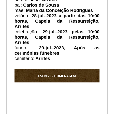
pai:
Carlos de Sousa
mãe:
Maria da Conceição Rodrigues
velório:
28
-jul.-2023 a partir das 10:00
horas, Capela da Ressurreição,
Arrifes
celebração:
29
-jul.-2023 pelas 10:00
horas, Capela da Ressurreição,
Arrifes
funeral:
29
-jul.-2023, Após as
cerimónias fúnebres
cemitério:
Arrifes
ESCREVER HOMENAGEM
Ho