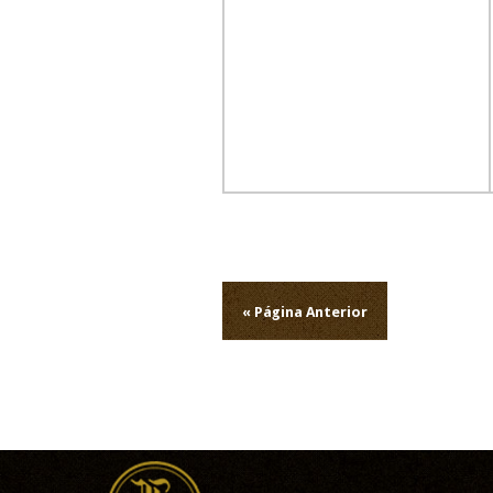
Navegação
de
« Página Anterior
artigos