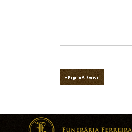
Navegação
de
« Página Anterior
artigos