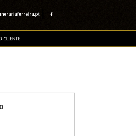
nerariaferreira.pt
O CLIENTE
o