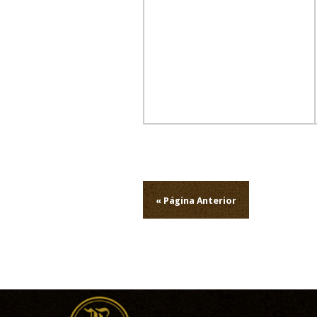
Navegação
de
« Página Anterior
artigos