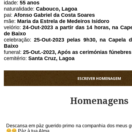
idade:
55 anos
naturalidade:
Cabouco, Lagoa
pai:
Afonso Gabriel da Costa Soares
mãe:
Maria da Estrela de Medeiros Isidoro
velório:
24
-Out-2023 a partir das 14 horas, na Cap
de Baixo
celebração:
25
-Out-2023 pelas 9h30, na Capela d
Baixo
funeral:
25
-Out.-2023, Após as cerimónias fúnebres
cemitério:
Santa Cruz, Lagoa
ESCREVER HOMENAGEM
Homenagens
Descansa em pàz guerido primo na companhia dos meus gue
Pàz à tua Alma