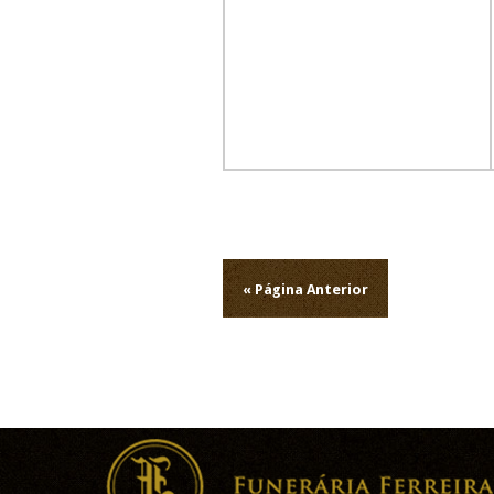
Navegação
de
« Página Anterior
artigos