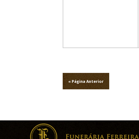
Navegação
de
« Página Anterior
artigos