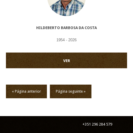
HILDEBERTO BARBOSA DA COSTA
1954 - 2026
VER
« Página anterior
Página seguinte »
+351 296 284 579