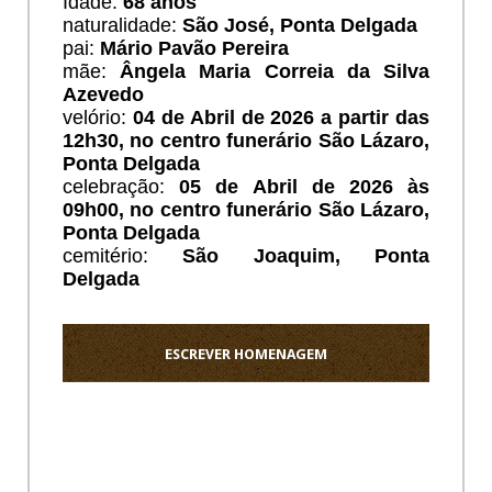
Idade:
68 anos
naturalidade:
São José, Ponta Delgada
pai:
Mário Pavão Pereira
mãe:
Ângela Maria Correia da Silva
Azevedo
velório:
04 de Abril de 2026 a partir das
12h30, no centro funerário São Lázaro,
Ponta Delgada
celebração:
05 de Abril de 2026 às
09h00, no centro funerário São Lázaro,
Ponta Delgada
cemitério:
São Joaquim
, Ponta
Delgada
ESCREVER HOMENAGEM
Ho