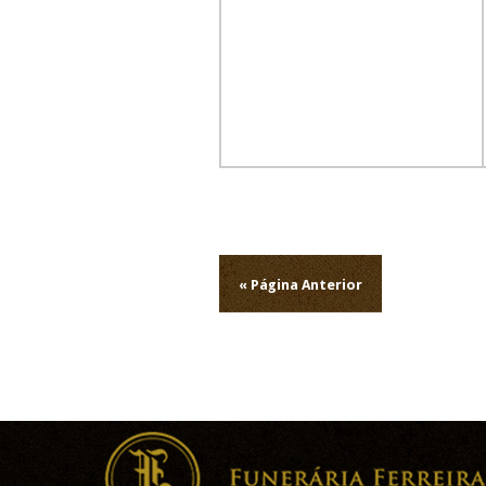
Navegação
de
« Página Anterior
artigos