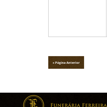
Navegação
de
« Página Anterior
artigos