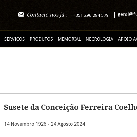
geral@fu
Contacte-nos já :
+351 296 284 579
SERVIÇOS
PRODUTOS
MEMORIAL
NECROLOGIA
APOIO A
Susete da Conceição Ferreira Coelh
14 Novembro 1926 - 24 Agosto 2024