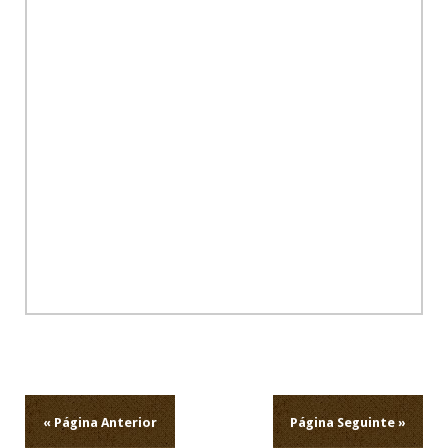
Ho
Navegação
de
artigos
« Página Anterior
Página Seguinte »