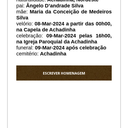
pai:
Ângelo D’andrade Silva
mãe:
Maria da Conceição de Medeiros
Silva
velório:
08
-Mar-2024 a partir das 00h00,
na Capela de Achadinha
celebração:
09-Mar-2024 pelas 16h00,
na Igreja Paroquial da Achadinha
funeral:
09
-Mar-2024 após celebração
cemitério:
Achadinha
ESCREVER HOMENAGEM
Ho
Sentido
pezame
a
toda