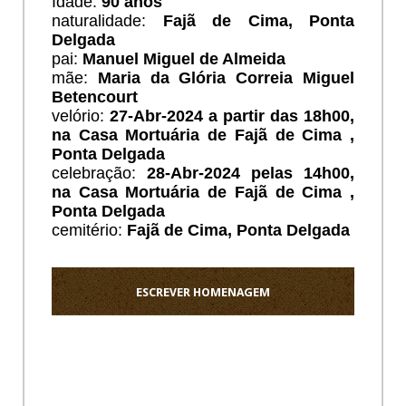
Idade:
90 anos
naturalidade:
Fajã de Cima, Ponta
Delgada
pai:
Manuel Miguel de Almeida
mãe:
Maria da Glória Correia Miguel
Betencourt
velório:
27
-Abr-2024 a partir das 18h00,
na Casa Mortuária de Fajã de Cima ,
Ponta Delgada
celebração:
28-Abr-2024 pelas 14h00,
na Casa Mortuária de Fajã de Cima ,
Ponta Delgada
cemitério:
Fajã de Cima
, Ponta Delgada
ESCREVER HOMENAGEM
Ho