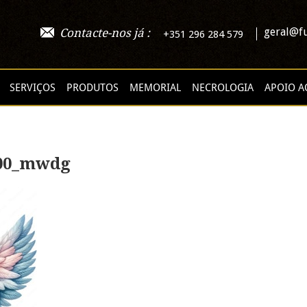
geral@fu
Contacte-nos já :
+351 296 284 579
SERVIÇOS
PRODUTOS
MEMORIAL
NECROLOGIA
APOIO A
900_mwdg