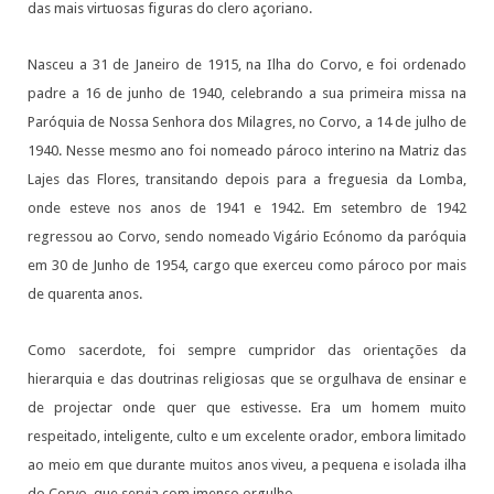
das mais virtuosas figuras do clero açoriano.
Nasceu a 31 de Janeiro de 1915, na Ilha do Corvo, e foi ordenado
padre a 16 de junho de 1940, celebrando a sua primeira missa na
Paróquia de Nossa Senhora dos Milagres, no Corvo, a 14 de julho de
1940. Nesse mesmo ano foi nomeado pároco interino na Matriz das
Lajes das Flores, transitando depois para a freguesia da Lomba,
onde esteve nos anos de 1941 e 1942. Em setembro de 1942
regressou ao Corvo, sendo nomeado Vigário Ecónomo da paróquia
em 30 de Junho de 1954, cargo que exerceu como pároco por mais
de quarenta anos.
Como sacerdote, foi sempre cumpridor das orientações da
hierarquia e das doutrinas religiosas que se orgulhava de ensinar e
de projectar onde quer que estivesse. Era um homem muito
respeitado, inteligente, culto e um excelente orador, embora limitado
ao meio em que durante muitos anos viveu, a pequena e isolada ilha
do Corvo, que servia com imenso orgulho.