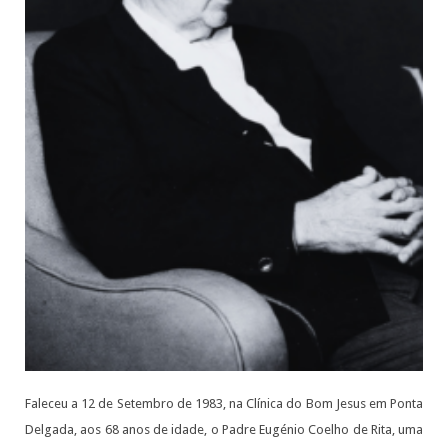
Faleceu a 12 de Setembro de 1983, na Clínica do Bom Jesus em Ponta
Delgada, aos 68 anos de idade, o Padre Eugénio Coelho de Rita, uma