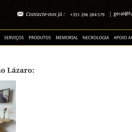
geral@fu
Contacte-nos já :
+351 296 284 579
SERVIÇOS
PRODUTOS
MEMORIAL
NECROLOGIA
APOIO A
o Lázaro: