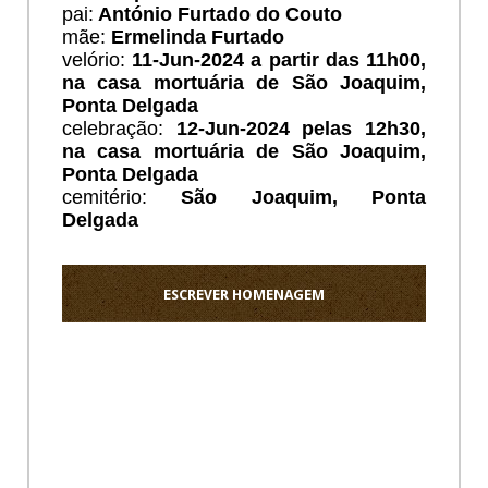
pai:
António Furtado do Couto
mãe:
Ermelinda Furtado
velório:
11
-Jun-2024 a partir das 11h00,
na casa mortuária de São Joaquim,
Ponta Delgada
celebração:
12-Jun-2024 pelas 12h30,
na casa mortuária de São Joaquim,
Ponta Delgada
cemitério:
São Joaquim
, Ponta
Delgada
ESCREVER HOMENAGEM
Ho
Os
meus
sentido