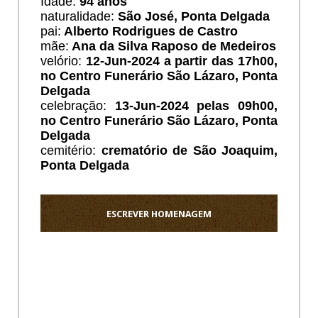
Idade:
94 anos
naturalidade:
São José, Ponta Delgada
pai:
Alberto Rodrigues de Castro
mãe:
Ana da Silva Raposo de Medeiros
velório:
12
-Jun-2024 a partir das 17h00,
no Centro Funerário São Lázaro, Ponta
Delgada
celebração:
13-Jun-2024 pelas 09h00,
no Centro Funerário São Lázaro, Ponta
Delgada
cemitério:
crematório de
São Joaquim
,
Ponta Delgada
ESCREVER HOMENAGEM
Ho
Os