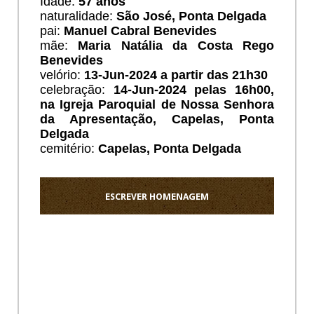
Idade:
57 anos
naturalidade:
São José, Ponta Delgada
pai:
Manuel Cabral Benevides
mãe:
Maria Natália da Costa Rego
Benevides
velório:
13
-Jun-2024 a partir das 21h30
celebração:
14-Jun-2024 pelas 16h00,
na Igreja Paroquial de Nossa Senhora
da Apresentação, Capelas, Ponta
Delgada
cemitério:
Capelas
, Ponta Delgada
ESCREVER HOMENAGEM
Ho
Os
meus