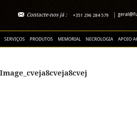
geral@fu
Contacte-nos já :
+351 296 284 579
SERVIÇOS
PRODUTOS
MEMORIAL
NECROLOGIA
APOIO A
mage_cveja8cveja8cvej