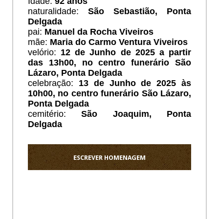
Idade:
92 anos
naturalidade:
São Sebastião, Ponta
Delgada
pai:
Manuel da Rocha Viveiros
mãe:
Maria do Carmo Ventura Viveiros
velório:
12 de Junho de 2025 a partir
das 13h00, no centro funerário São
Lázaro, Ponta Delgada
celebração:
13 de Junho de 2025 às
10h00, no centro funerário São Lázaro,
Ponta Delgada
cemitério:
São Joaquim
, Ponta
Delgada
ESCREVER HOMENAGEM
Ho