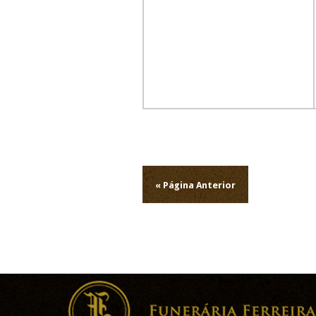
Navegação
de
« Página Anterior
artigos