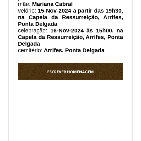
mãe:
Mariana Cabral
velório:
15-Nov-2024 a partir das 19h30,
na Capela da Ressurreição, Arrifes,
Ponta Delgada
celebração:
16-Nov-2024 às 15h00, na
Capela da Ressurreição, Arrifes, Ponta
Delgada
cemitério:
Arrifes, Ponta Delgada
ESCREVER HOMENAGEM
Ho
Sentido
pezame
a
toda
a