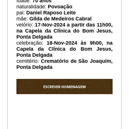
Idade:
70 anos
naturalidade:
Povoação
pai:
Daniel Raposo Leite
mãe:
Gilda de Medeiros Cabral
velório:
17-Nov-2024 a partir das 11h00,
na Capela da Clínica do Bom Jesus,
Ponta Delgada
celebração:
18-Nov-2024 às 9h00, na
Capela da Clínica do Bom Jesus,
Ponta Delgada
cemitério:
Crematório de São Joaquim,
Ponta Delgada
ESCREVER HOMENAGEM
Ho
Sentido