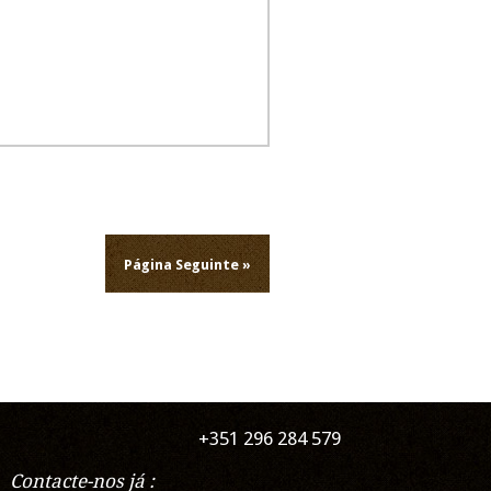
Página Seguinte »
+351 296 284 579
Contacte-nos já :