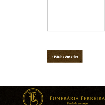
Navegação
de
« Página Anterior
artigos