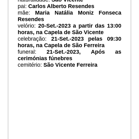
pai:
Carlos Alberto Resendes
mãe:
Maria Natália Moniz Fonseca
Resendes
velório:
20
-Set.-2023 a partir das 13:00
horas, na Capela de São Vicente
celebração:
21
-Set.-2023 pelas 09:30
horas, na Capela de São Ferreira
funeral:
21
-Set.-2023, Após as
cerimónias fúnebres
cemitério:
São Vicente Ferreira
ESCREVER HOMENAGEM
Ho
Meus
pêsame