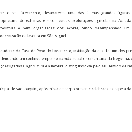
om o seu falecimento, desapareceu uma das últimas grandes figuras do
roprietário de extensas e reconhecidas explorações agrícolas na Achada
rodutivas e bem organizadas dos Açores, tendo desempenhado um p
odernização da lavoura em São Miguel.
esidente da Casa do Povo do Livramento, instituição da qual foi um dos pri
idenciando um contínuo empenho na vida social e comunitária da freguesia
ões ligadas à agricultura e à lavoura, distinguindo-se pelo seu sentido de 
nicipal de São Joaquim, após missa de corpo presente celebrada na capela da