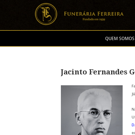
QUEM SOMOS
Jacinto Fernandes G
F
J
N
U
D.
e