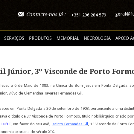
geral@fu
Contacte-nos já :
+351 296 284 579
SERVIÇOS
PRODUTOS
MEMORIAL
NECROLOGIA
APOIO A
il Júnior, 3º Visconde de Porto Form
aleceu a 6 de Maio de 1983, na Clínica do Bom Jesus em Ponta Delgada, aos
únior, viúvo de Clementina Tavares Fernandes Gil.
asceu em Ponta Delgada a 30 de setembro de 1903, pertencente a uma distinta 
sava o título de 3.º Visconde de Porto Formoso, título nobiliárquico criado por
 Luís I
, em favor do seu avô,
Jacinto Fernandes Gil
, 1.º Visconde de Porto F
conomia açoriana do século XIX.