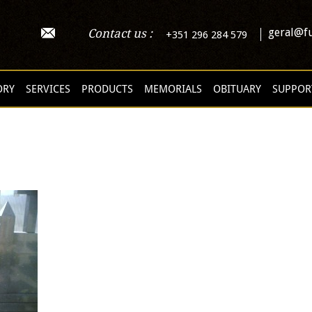
geral@fu
Contact us :
+351 296 284 579
ORY
SERVICES
PRODUCTS
MEMORIALS
OBITUARY
SUPPOR