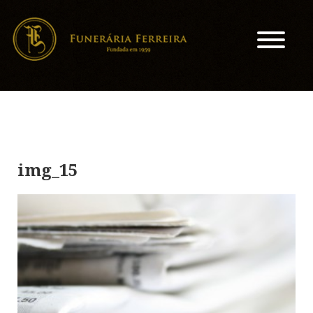
img_15